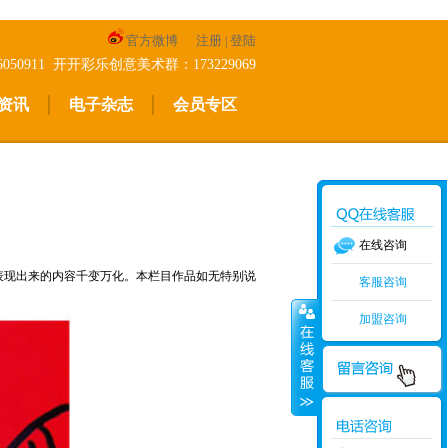
官方微博
注册
登陆
|
-26050911 开开彩乐创意美术群：173229069
资讯
电子杂志
会员专区
在线咨询
表现出来的内容千变万化。本栏目作品如无特别说
客服咨询
加盟咨询